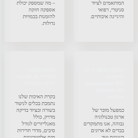
המותאמים לציוד
– מה שמספק יכולת
סניטרי, רפואי
אספקה חזקה
והיגיינה איכותיים.
להזמנות בכמויות
גדולות.
התמחות בחומרים לא
אבטחת איכות
ארוגים מ-
מחמירה עם מערכות
Polypropylene (PP)
בדיקה מתקדמות
מסוג Spunmelt
בקרת האיכות שלנו
איכותיים
נתמכת בכלים לניטור
כמפעל מוכּר של
בשורה ובציוד בדיקה
ארגון טכנולוגיה
מדויק, כולל
גבוהה, אנו מתמקדים
מאנלייזרים לגודל
בבדים לא ארוגים
סיבים, מדדי חדירות
בינוניים ועד
מים אלקטרוניים,