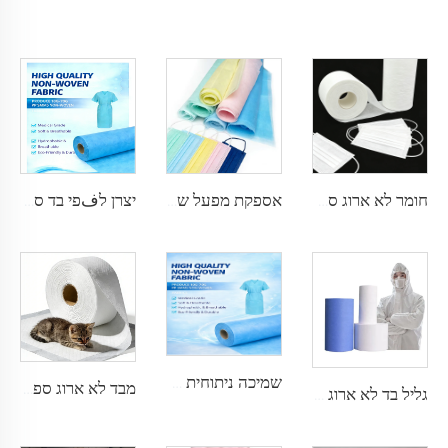
חומר לא ארוג ספונבונד PP 100% SS הידרופובי, חומר גלם למסכת פנים
אספקת מפעל של בד ספונבונד SS עמיד במים למסכת פנים רפואית
יצרן לفפי בד ספונבונד PP SMMS 43 גרם למטר ריבועי, 45 גרם למטר ריבועי, בצבעים לפי הזמנה
שמיכה ניתוחית מבד לא ארוג SMMS SMS, סליל ממפעל XINGDI
מבד לא ארוג ספונבונד לבן סופג במיוחד למשטחי חיות מחמד - Shandong Xingdi New Materials
גליל בד לא ארוג SMS / SMMS ליישומים רפואיים ולחומת מגן