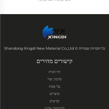
כל הזכויות שמורות © Shandong Xingdi New Material Co.,Ltd
קישורים מהירים
דף הבית
סרטון יצור
עַל אָמַת
מוצרים
חֲדָשִים
לְהִתְחַבֵּר אֵלֵינוּ