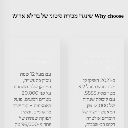
Why choose שינגדי מכירת סיטוני של בד לא ארוג?
חדשנות מתמשכת
קיבולת ייצור גדולה
ומודרניזציה של קו
וскоп טכנולוגי
הייצור
עם מעל 12 שנות
ב-2021 השיקו קו
ניסיון בתעשייה,
ייצור חדש בגודל 3.2
המתקן שלנו משתרע
מטר מסוג SSSS,
על פני 20,000
עם קיבולת שנתית
מטרים רבועים, פועל
של 12,000 טון,
באמצעות 8 קווי ייצור
המאפשר ייצור של
מתקדמים, ומשיג
חומרים אולטרה
תפוקה שנתית של
דקים רב-שכבות,
יותר מ-96,000 טון