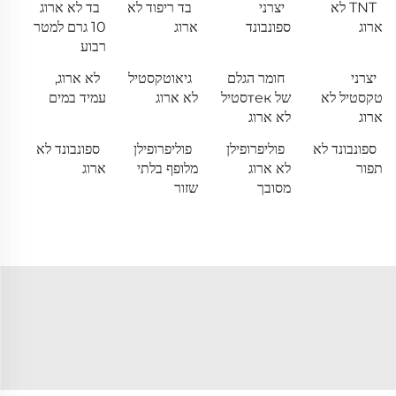
TNT לא
יצרני
בד ריפוד לא
בד לא ארוג
ארוג
ספונבונד
ארוג
10 גרם למטר
רבוע
יצרני
חומר הגלם
גיאוטקסטיל
לא ארוג,
טקסטיל לא
של текסטיל
לא ארוג
עמיד במים
ארוג
לא ארוג
ספונבונד לא
פוליפרופילן
פוליפרופילן
ספונבונד לא
תפור
לא ארוג
מלופף בלתי
ארוג
מסובך
שזור