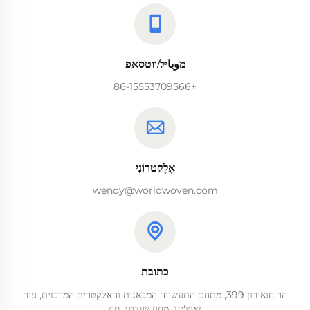
מوباיל/ווטסאפ
+86-15553709566
אֶלֶקטרוֹנִי
wendy@worldwoven.com
כתובת
הר חואירון 399, מתחם התעשייה המכאנית והאלקטרית המרכזית, עיר
זאוצ'ינג, מחוז שנדונג, סין