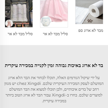
מבד לא ארוג ספונבונד הידרופילי לבן למשטחי חיות מחמד - Shandong Xingdi New Materials
סליל מבד לא ארוג SSSS 100%PP הידרופילי ורך במיוחד 10-13gsm לגלayette עליון של חיתול - Shandong Xingdi New Material
סליל מבד לא ארוג SMMS 100%PP עמיד בשתן 15gsm לשרוול הרגל של חיתול - Shandong Xingdi New Material
בד לא ארוג באיכות גבוהה זמין לקנייה במכירה עיקרית
על ידי שיקול הגורמים האלה, תוכלו לבחור את הבד הלא ארוג
המושלם לעסק המכירה העיקרית שלכם. chez Xingdi יש מגוון
רחב של בדים איכותיים, ולכן תוכלו למצוא את הבד המושלם
למוצרים שלכם. בחרו ב-Xingdi עבור הבד לא ארוג הטוב ביותר
במכירה עיקרית.